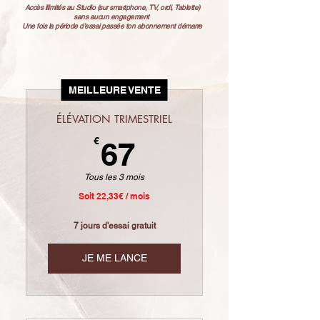
Accès illimités au Studio (sur smartphone, TV, ordi, Tablette)
sans aucun
engagement
Une fois la période d’essai passée ton abonnement démarre
MEILLEURE VENTE
ÉLÉVATION TRIMESTRIEL
67€
€
67
Tous les 3 mois
Soit 22,33€ / mois
7 jours d'essai gratuit
JE ME LANCE