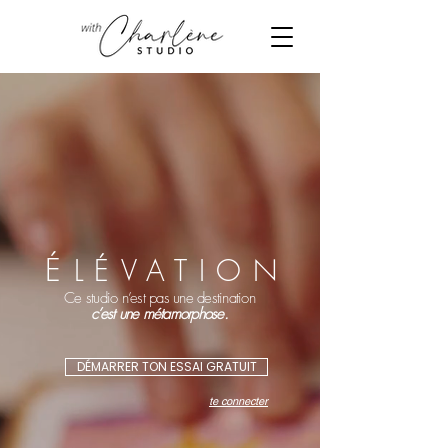
É
LÉVATION
Ce studio n’est pas une destination
c’est une métamorphose.
DÉMARRER TON ESSAI GRATUIT
te connecter