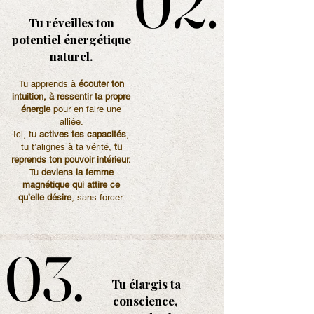
02.
02.
Tu réveilles ton
potentiel énergétique
naturel.
Tu apprends à
écouter ton
intuition, à ressentir ta propre
énergie
pour en faire une
alliée.
Ici, tu
actives tes capacités
,
tu t’alignes à ta vérité,
tu
reprends ton pouvoir intérieur.
Tu
deviens la femme
magnétique qui attire ce
qu’elle désire
, sans forcer.
03.
03.
Tu élargis ta
conscience,