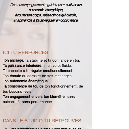
Des accompagnements guidés pour
cultiver ton
autonomie énergétique,
écouter ton corps, ressentir ce qui circule,
et
apprendre à t’auto-réguler en conscience.
ICI TU RENFORCES :
Ton ancrage,
ta stabilité et ta confiance en toi.
Ta puissance intérieure
, intuitive et fluide.
Ta capacité à te
réguler émotionnellement.
Ton
écoute du corps
et de ses messages.
Ton
autonomie énergétique.
Ta conscience de toi
, de ton fonctionnement, de
tes besoins réels.
Ton engagement envers ton bien-être
, sans
culpabilité, sans performance.
DANS LE STUDIO TU RETROUVES :