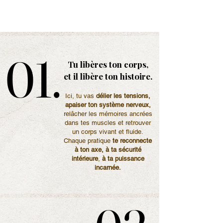
01.
01.
Tu libères ton corps,
et il libère ton histoire.
Ici, tu vas
délier les tensions,
apaiser ton système nerveux,
relâcher les mémoires ancrées
dans tes muscles et retrouver
un corps vivant et fluide.
Chaque pratique
te reconnecte
à ton axe, à ta sécurité
intérieure
,
à ta
puissance
incarnée.