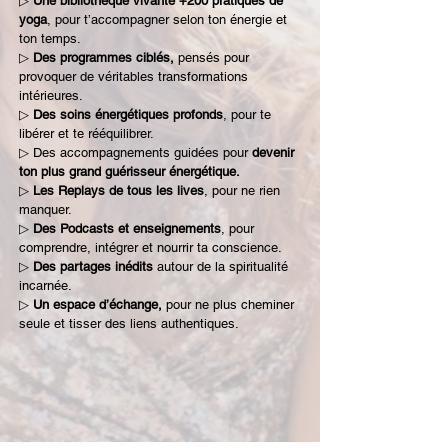
▷
Une bibliothèque vivante +200 pratiques de
yoga
, pour t’accompagner selon ton énergie et
ton temps.
▷
Des programmes ciblés,
pensés pour
provoquer de véritables transformations
intérieures.
▷
Des soins énergétiques profonds
, pour te
libérer et te rééquilibrer.
▷
Des accompagnements guidées pour
devenir
ton plus grand guérisseur énergétique.
▷
Les Replays de tous les lives
, pour ne rien
manquer.
▷
Des Podcasts et enseignements
, pour
comprendre, intégrer et nourrir ta conscience.
▷
Des partages inédits
autour de la spiritualité
incarnée.
▷
Un espace d’échange,
pour ne plus cheminer
seule et tisser des liens authentiques.