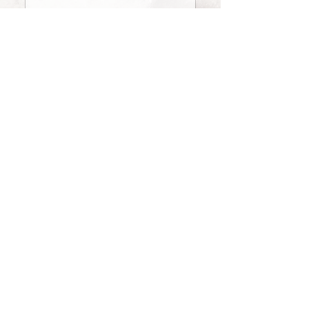
Formule mensuel 27€ / mois
7 jours d'essai gratuit
JE ME LANCE
Ce qu'elles disent
du Studio...