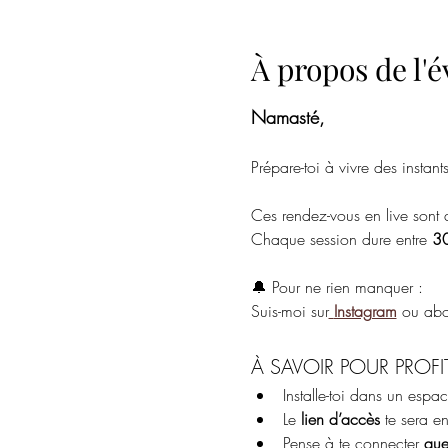
À propos de l
Namasté,
Prépare-toi à vivre des insta
Ces rendez-vous en live sont de
Chaque session dure entre 
30
🔔 Pour ne rien manquer :
Suis-moi sur
Instagram
 ou abo
À SAVOIR POUR PROFI
Installe-toi dans un espac
Le 
lien d’accès
 te sera e
Pense à te connecter 
que