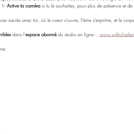
) ✨ 
Active ta caméra
 si tu le souhaites, pour plus de présence et de 
ces sacrés avec toi, où le cœur s’ouvre, l’âme s’exprime, et le corps 
nibles
 dans l’
espace abonné
 du studio en ligne :  
www.withcharlen
ène.
soud