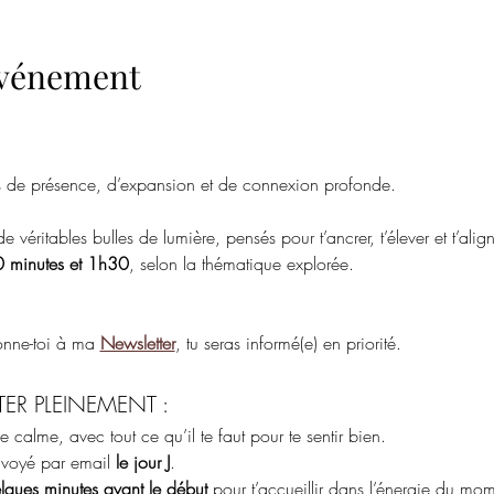
'événement
nts de présence, d’expansion et de connexion profonde.
 véritables bulles de lumière, pensés pour t’ancrer, t’élever et t’ali
 minutes et 1h30
, selon la thématique explorée.
nne-toi à ma 
Newsletter
, tu seras informé(e) en priorité.
TER PLEINEMENT :
e calme, avec tout ce qu’il te faut pour te sentir bien.
nvoyé par email 
le jour J
.
lques minutes avant le début
 pour t’accueillir dans l’énergie du mom