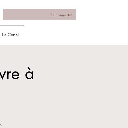
Se connecter
Le Canal
vre à
e.