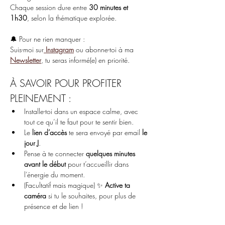
Chaque session dure entre 
30 minutes et 
1h30
, selon la thématique explorée.
🔔 Pour ne rien manquer :
Suis-moi sur
Instagram
 ou abonne-toi à ma 
Newsletter
, tu seras informé(e) en priorité.
À SAVOIR POUR PROFITER 
PLEINEMENT :
Installe-toi dans un espace calme, avec 
tout ce qu’il te faut pour te sentir bien.
Le 
lien d’accès
 te sera envoyé par email 
le 
jour J
.
Pense à te connecter 
quelques minutes 
avant le début
 pour t’accueillir dans 
l’énergie du moment.
(Facultatif mais magique) ✨ 
Active ta 
caméra
 si tu le souhaites, pour plus de 
présence et de lien !