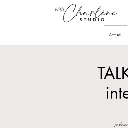
Accueil
TAL
int
Je répo