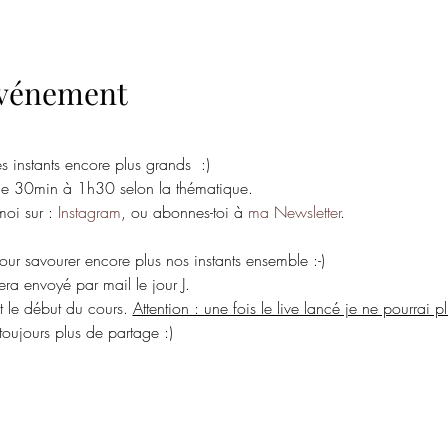
'événement
 instants encore plus grands  :)
e de 30min à 1h30 selon la thématique.
oi sur : 
Instagram
, ou abonnes-toi à 
ma Newsletter
.
pour savourer encore plus nos instants ensemble :-)
era envoyé par mail le jour J.
 le début du cours. 
Attention : une fois le live lancé je ne pourrai plu
 toujours plus de partage :)