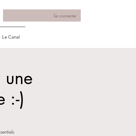
Se connecter
Le Canal
 une
 :-)
sentiels