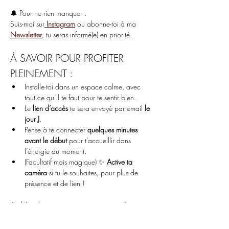
🔔 Pour ne rien manquer :
Suis-moi sur
Instagram
 ou abonne-toi à ma 
Newsletter
, tu seras informé(e) en priorité.
À SAVOIR POUR PROFITER 
PLEINEMENT :
Installe-toi dans un espace calme, avec 
tout ce qu’il te faut pour te sentir bien.
Le 
lien d’accès
 te sera envoyé par email 
le 
jour J
.
Pense à te connecter 
quelques minutes 
avant le début
 pour t’accueillir dans 
l’énergie du moment.
(Facultatif mais magique) ✨ 
Active ta 
caméra
 si tu le souhaites, pour plus de 
présence et de lien !
J’ai hâte de partager ces espaces sacrés avec 
toi, où le cœur s’ouvre, l’âme s’exprime, et le 
corps se relie.