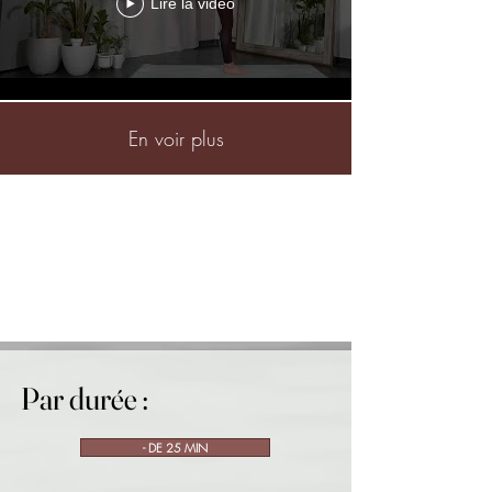
Lire la vidéo
En voir plus
Par durée :
Par durée :
- DE 25 MIN