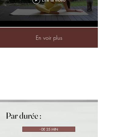
Lire la vidéo
En voir plus
Par durée :
Par durée :
- DE 25 MIN